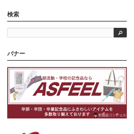
検索
検
索
バナー