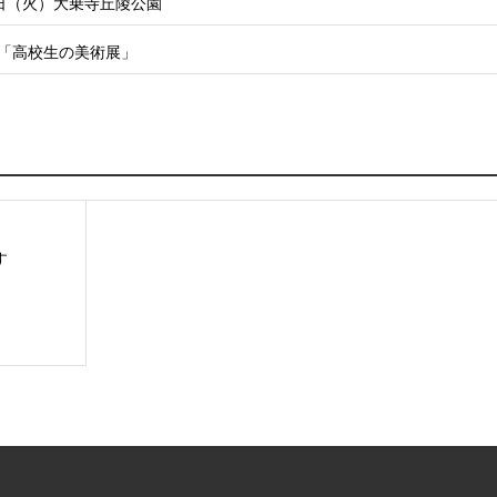
4日（火）大乗寺丘陵公園
「高校生の美術展」
す